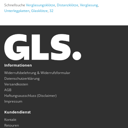
Schnellsuche
Verglasungsklötze
,
Distanzklötze
,
Verglasung
,
Unterlegplatten
,
Glasklötze
,
32
Informationen
Widerrufsbelehrung & Widerrufsformular
Datenschutzerklärung
Versandkosten
AGB
Haftungsausschluss (Disclaimer)
Impressum
Kundendienst
Kontakt
Retouren