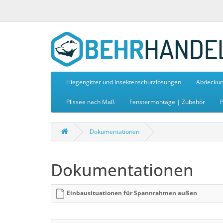
Fliegengitter und Insektenschutzlösungen
Abdeckun
Plissee nach Maß
Fenstermontage | Zubehör
P
Dokumentationen
Dokumentationen
Einbausituationen für Spannrahmen außen