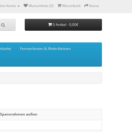
ein Konto
Wunschliste (0)
Warenkorb
Kasse
0 Artikel - 0,00€
rbänke
Fensterleisten & Abdeckleisten
r Spannrahmen außen