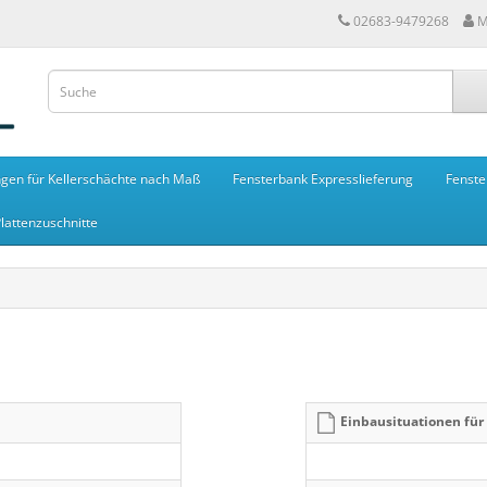
02683-9479268
M
gen für Kellerschächte nach Maß
Fensterbank Expresslieferung
Fenste
lattenzuschnitte
Einbausituationen fü