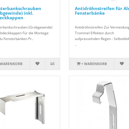
sterbankschrauben
Antidröhnstreifen für Al
bgewinde) inkl.
Fensterbänke
eckkappen
erbankschrauben (Grobgewinde)
Antidröhnstreifen Zur Vermeidun
 Abdeckkappen Für die Montage
Trommel-Effekten durch
lu Fensterbänken Pr..
aufprasselnden Regen - Selbstkl
..
 WARENKORB
+ WARENKORB