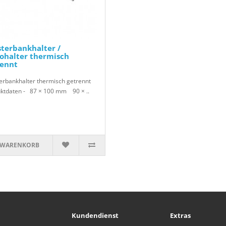
terbankhalter /
ohalter thermisch
rennt
erbankhalter thermisch getrennt
ktdaten - 87 × 100 mm 90 × ..
 WARENKORB
Kundendienst
Extras