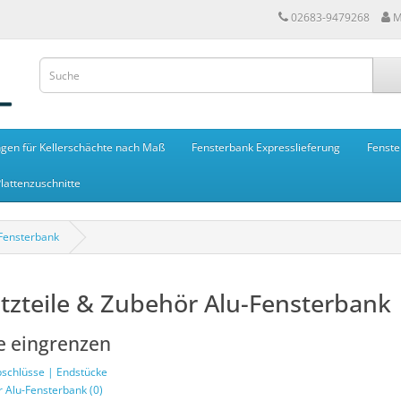
02683-9479268
M
gen für Kellerschächte nach Maß
Fensterbank Expresslieferung
Fenste
lattenzuschnitte
-Fensterbank
tzteile & Zubehör Alu-Fensterbank
e eingrenzen
schlüsse | Endstücke
r Alu-Fensterbank (0)