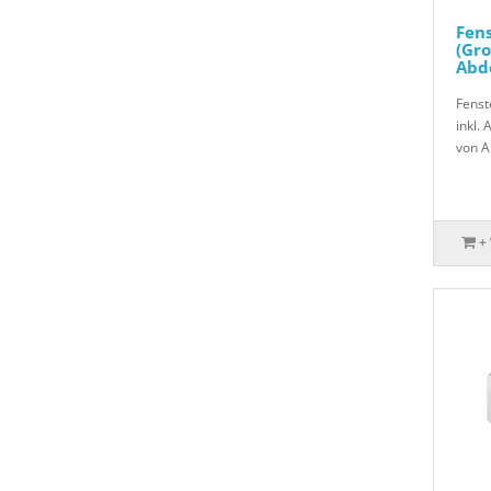
Fen
(Gro
Abd
Fenst
inkl.
von A
+