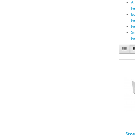
An
Fe
Ec
Fe
Fe
St
Fe
Stos