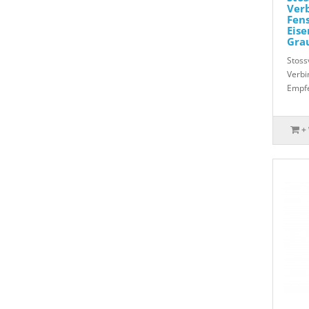
Verb
Fen
Eise
Gra
Stoss
Verbi
Empfe
+