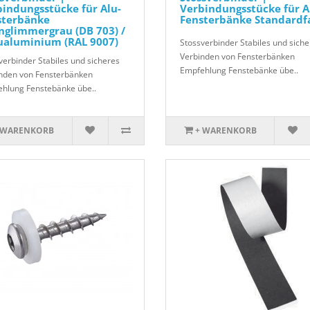
indungsstücke für Alu-
Verbindungsstücke für A
sterbänke
Fensterbänke Standardf
nglimmergrau (DB 703) /
ualuminium (RAL 9007)
Stossverbinder Stabiles und siche
Verbinden von Fensterbänken
verbinder Stabiles und sicheres
Empfehlung Fenstebänke übe..
nden von Fensterbänken
hlung Fenstebänke übe..
 WARENKORB
+ WARENKORB