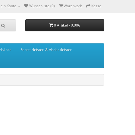
ein Konto
Wunschliste (0)
Warenkorb
Kasse
0 Artikel - 0,00€
rbänke
Fensterleisten & Abdeckleisten