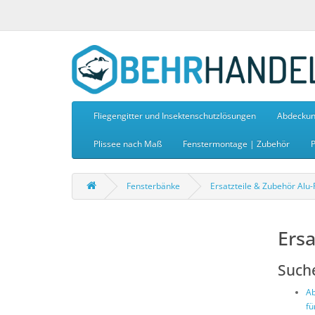
Fliegengitter und Insektenschutzlösungen
Abdeckun
Plissee nach Maß
Fenstermontage | Zubehör
P
Fensterbänke
Ersatzteile & Zubehör Alu
Ersa
Such
Ab
fü