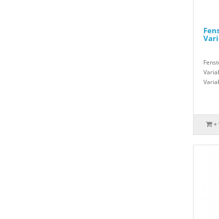
Fens
Vari
Fenst
Varia
Varia
+