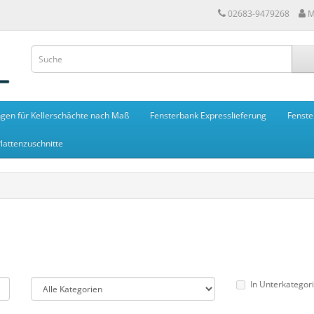
02683-9479268
M
gen für Kellerschächte nach Maß
Fensterbank Expresslieferung
Fenste
lattenzuschnitte
In Unterkategor