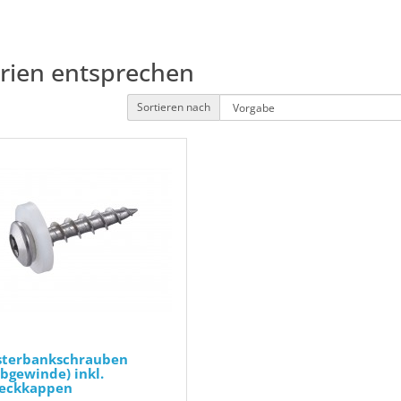
erien entsprechen
Sortieren nach
sterbankschrauben
bgewinde) inkl.
eckkappen