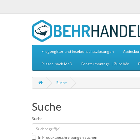
Fliegengitter und Insektenschutzlösungen
Abdeckun
Plissee nach Maß
Fenstermontage | Zubehör
P
Suche
Suche
Suche
In Produktbeschreibungen suchen