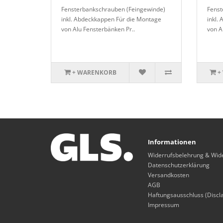
Fensterbankschrauben (Feingewinde)
Fenst
inkl. Abdeckkappen Für die Montage
inkl.
von Alu Fensterbänken Pr..
von A
+ WARENKORB
+
Informationen
Widerrufsbelehrung & Wid
Datenschutzerklärung
Versandkosten
AGB
Haftungsausschluss (Discl
Impressum