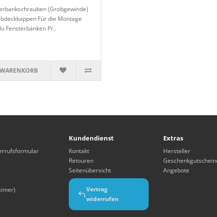
erbankschrauben (Grobgewinde)
 Abdeckkappen Für die Montage
lu Fensterbänken Pr..
 WARENKORB
Kundendienst
Extras
errufsformular
Kontakt
Hersteller
Retouren
Geschenkgutschein
Seitenübersicht
Angebote
Vertrag
aimer)
widerrufen