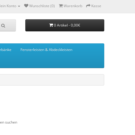
ein Konto
Wunschliste (0)
Warenkorb
Kasse
0 Artikel - 0,00€
rbänke
Fensterleisten & Abdeckleisten
ien suchen