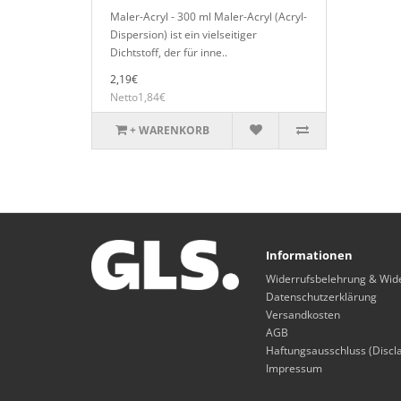
Maler-Acryl - 300 ml Maler-Acryl (Acryl-
Dispersion) ist ein vielseitiger
Dichtstoff, der für inne..
2,19€
Netto1,84€
+ WARENKORB
Informationen
Widerrufsbelehrung & Wid
Datenschutzerklärung
Versandkosten
AGB
Haftungsausschluss (Discl
Impressum