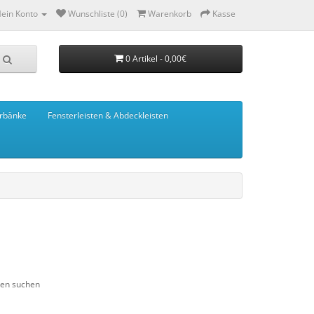
ein Konto
Wunschliste (0)
Warenkorb
Kasse
0 Artikel - 0,00€
rbänke
Fensterleisten & Abdeckleisten
ien suchen