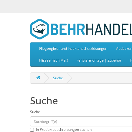
Fliegengitter und Insektenschutzlösungen
Abdeckun
Plissee nach Maß
Fenstermontage | Zubehör
P
Suche
Suche
Suche
In Produktbeschreibungen suchen