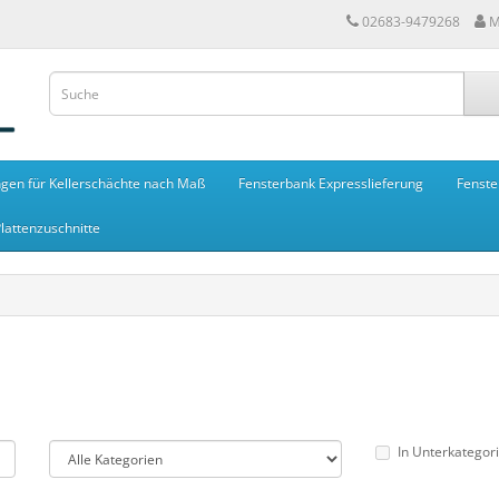
02683-9479268
M
gen für Kellerschächte nach Maß
Fensterbank Expresslieferung
Fenste
lattenzuschnitte
In Unterkategor