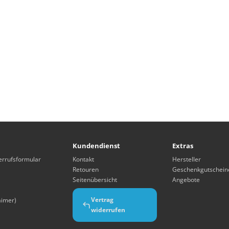
Kundendienst
Extras
errufsformular
Kontakt
Hersteller
Retouren
Geschenkgutschein
Seitenübersicht
Angebote
Vertrag
aimer)
widerrufen