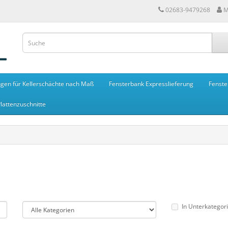
02683-9479268
M
gen für Kellerschächte nach Maß
Fensterbank Expresslieferung
Fenste
lattenzuschnitte
In Unterkategor