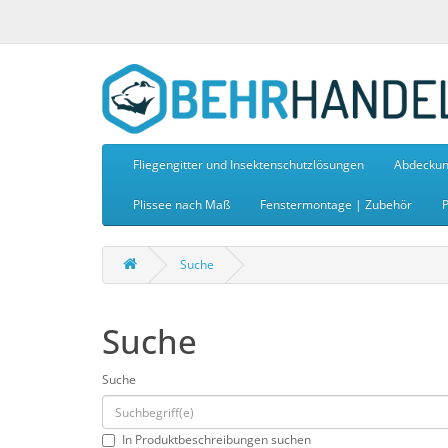
Fliegengitter und Insektenschutzlösungen
Abdeckun
Plissee nach Maß
Fenstermontage | Zubehör
P
Suche
Suche
Suche
In Produktbeschreibungen suchen