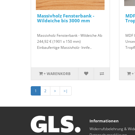
Massivholz Fensterbank -
MDF
Wildeiche bis 3000 mm
Tro
Massivholz Fensterbank - Wildeiche Ab
MDF I
244,92 € (1901 x 150 mm)
Unser
Einbaufertige Massivholz- Innfe..
Tropf
+ WARENKORB
+
1
2
>
>|
Informationen
Widerrufsbelehrung & Wid
Datenschutzerklärung