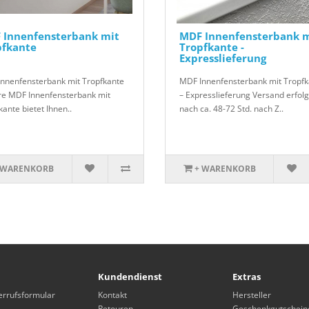
 Innenfensterbank mit
MDF Innenfensterbank m
pfkante
Tropfkante -
Expresslieferung
nnenfensterbank mit Tropfkante
MDF Innenfensterbank mit Tropfk
e MDF Innenfensterbank mit
– Expresslieferung Versand erfolg
kante bietet Ihnen..
nach ca. 48-72 Std. nach Z..
 WARENKORB
+ WARENKORB
Kundendienst
Extras
errufsformular
Kontakt
Hersteller
Retouren
Geschenkgutschein