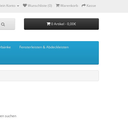
ein Konto
Wunschliste (0)
Warenkorb
Kasse
0 Artikel - 0,00€
rbänke
Fensterleisten & Abdeckleisten
ien suchen