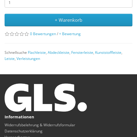
+ Warenkorb
0 Bewertungen
/
+ Bewertung
Schnellsuche
Flachleiste
,
Abdeckleiste
,
Fensterleiste
,
Kunststoffleiste
,
Leiste
,
Verleistungen
Informationen
Widerrufsbelehrung & Widerrufsformular
Datenschutzerklärung