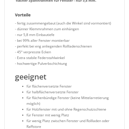
flacher Spannrahmen für Fenster - nur 5,8 mm.
Vorteile
- fertig zusammengebaut (auch die Winkel sind vormontiert)
- dünner Klemmrahmen zum einhängen
- nur 5,8 mm Einbautiefe
- bei 99% aller Fenster montierbar
- perfekt bei eng anliegenden Rollladenschienen
- 45° verpresste Ecken
- Extra stabile Federstahlwinkel
- hochwertige Pulverbschichtung
geeignet
für flächenversetzte Fenster
für halbflächenversetzte Fenster
für flächenbündige Fenster (keine Mittelarretierung
möglich)
für Holzfenster mit und ohne Regenschutzschiene
für Fenster mit wenig Platz
für wenig Platz zwischen Fenster und Rollladen oder
Raffstore