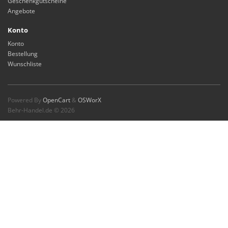
Geschenkgutscheine
Angebote
Konto
Konto
Bestellung
Wunschliste
Powered By
OpenCart
&
OSWorX
Behr-Handel.de © 2026