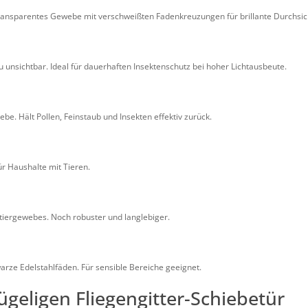
 transparentes Gewebe mit verschweißten Fadenkreuzungen für brillante Durchsic
zu unsichtbar. Ideal für dauerhaften Insektenschutz bei hoher Lichtausbeute.
ebe. Hält Pollen, Feinstaub und Insekten effektiv zurück.
für Haushalte mit Tieren.
stiergewebes. Noch robuster und langlebiger.
warze Edelstahlfäden. Für sensible Bereiche geeignet.
ügeligen Fliegengitter-Schiebetür