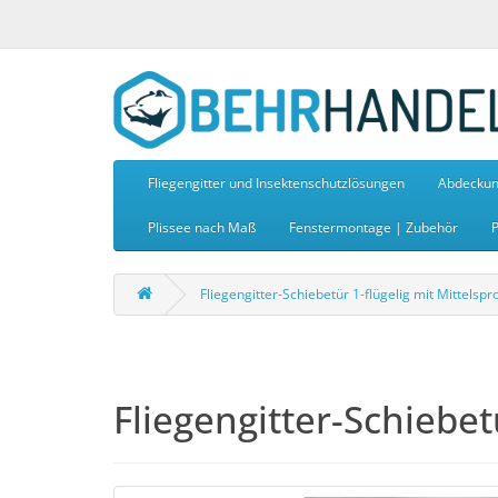
Fliegengitter und Insektenschutzlösungen
Abdeckun
Plissee nach Maß
Fenstermontage | Zubehör
P
Fliegengitter-Schiebetür 1-flügelig mit Mittelspr
Fliegengitter-Schiebet