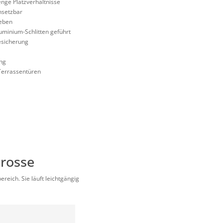
 enge Platzverhältnisse
nsetzbar
ieben
uminium-Schlitten geführt
esicherung
ng
 Terrassentüren
prosse
reich. Sie läuft leichtgängig