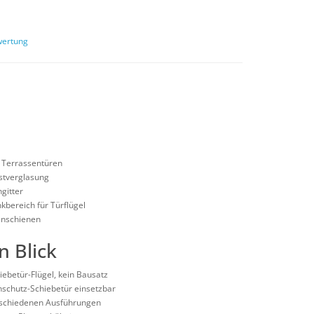
wertung
d Terrassentüren
estverglasung
gitter
bereich für Türflügel
enschienen
n Blick
ebetür-Flügel, kein Bausatz
enschutz-Schiebetür einsetzbar
erschiedenen Ausführungen