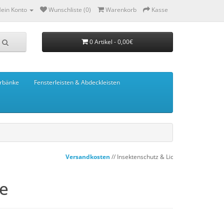
ein Konto
Wunschliste (0)
Warenkorb
Kasse
0 Artikel - 0,00€
rbänke
Fensterleisten & Abdeckleisten
Versandkosten
// Insektenschutz & Lichtschachtabdeckungen
se