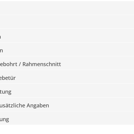
n
n
bohrt / Rahmenschnitt
iebetür
tung
Zusätzliche Angaben
rung