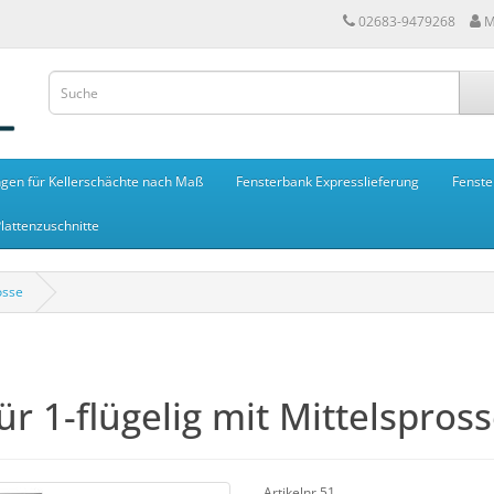
02683-9479268
M
gen für Kellerschächte nach Maß
Fensterbank Expresslieferung
Fenste
lattenzuschnitte
osse
ür 1-flügelig mit Mittelspros
Artikelnr.51