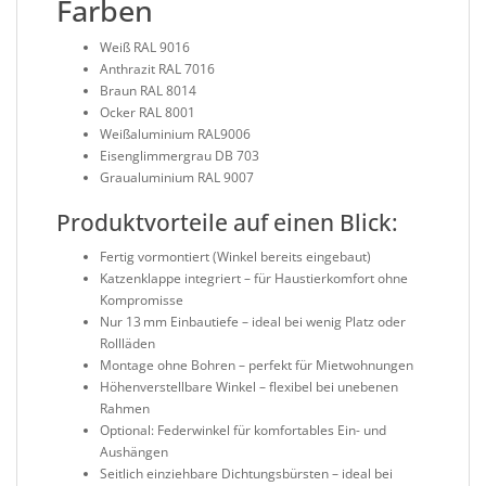
Farben
Weiß RAL 9016
Anthrazit RAL 7016
Braun RAL 8014
Ocker RAL 8001
Weißaluminium RAL9006
Eisenglimmergrau DB 703
Graualuminium RAL 9007
Produktvorteile auf einen Blick:
Fertig vormontiert (Winkel bereits eingebaut)
Katzenklappe integriert – für Haustierkomfort ohne
Kompromisse
Nur 13 mm Einbautiefe – ideal bei wenig Platz oder
Rollläden
Montage ohne Bohren – perfekt für Mietwohnungen
Höhenverstellbare Winkel – flexibel bei unebenen
Rahmen
Optional: Federwinkel für komfortables Ein- und
Aushängen
Seitlich einziehbare Dichtungsbürsten – ideal bei