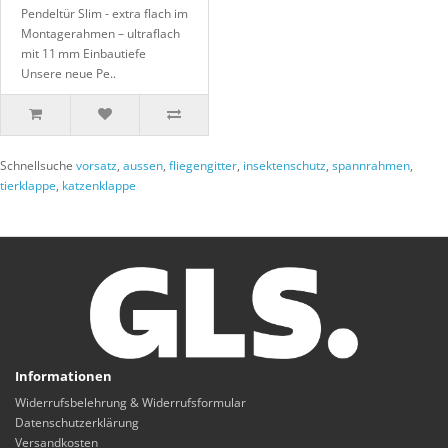
Pendeltür Slim - extra flach im
Montagerahmen – ultraflach
mit 11 mm Einbautiefe
Unsere neue Pe..
Schnellsuche
vorsatz
,
aussen
,
fliegengitter
,
insektenschutz
,
spannrahmen
,
tierklappe
,
katzenklappe
Informationen
Widerrufsbelehrung & Widerrufsformular
Datenschutzerklärung
Versandkosten