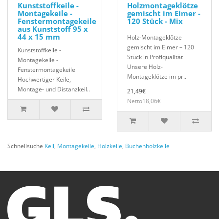
Kunststoffkeile -
Holzmontageklötze
Montagekeile -
gemischt im Eimer -
Fenstermontagekeile
120 Stück - Mix
aus Kunststoff 95 x
44 x 15 mm
Holz-Montageklötze
gemischt im Eimer – 120
Kunststoffkeile -
Stück in Profiqualität
Montagekeile -
Unsere Holz-
Fenstermontagekeile
Montageklötze im pr..
Hochwertiger Keile,
Montage- und Distanzkeil..
21,49€
Netto18,06€
Schnellsuche
Keil
,
Montagekeile
,
Holzkeile
,
Buchenholzkeile