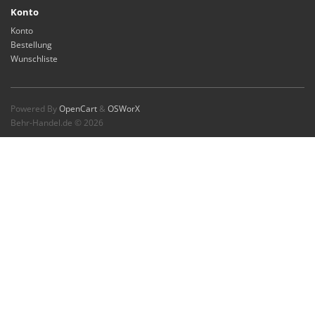
Konto
Konto
Bestellung
Wunschliste
Powered By
OpenCart
&
OSWorX
Behr-Handel.de © 2026