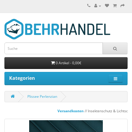
0 Artikel - 0,00€
Kategorien
Plissee Perlenzian
Versandkosten
// Insektenschutz & Lichtscha