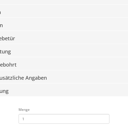
n
n
iebetür
tung
ebohrt
Zusätzliche Angaben
rung
Menge