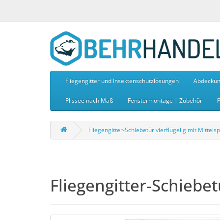
Fliegengitter und Insektenschutzlösungen
Abdeckun
Plissee nach Maß
Fenstermontage | Zubehör
P
Fliegengitter-Schiebetür vierflügelig mit Mittels
Fliegengitter-Schiebet