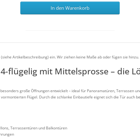
In den Warenkorb
siehe Artikelbeschreibung) ein. Wir ziehen keine Maße ab oder fügen sie hinzu.
 4-flügelig mit Mittelsprosse – die 
r besonders große Öffnungen entwickelt – ideal für Panoramatüren, Terrassen un
vormontierten Flügel. Durch die schlanke Einbautiefe eignet sich die Tür auch b
illons, Terrassentüren und Balkontüren
ührungen