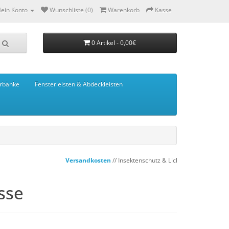
ein Konto
Wunschliste (0)
Warenkorb
Kasse
0 Artikel - 0,00€
rbänke
Fensterleisten & Abdeckleisten
Versandkosten
// Insektenschutz & Lichtschachtabdeckungen
osse