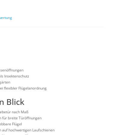
wertung
assenöffnungen
als Insektenschutz
gärten
i flexibler Flügelanordnung
n Blick
hiebetür nach Maß
für breite Türöffnungen
ebbare Flügel
en auf hochwertigen Laufschienen