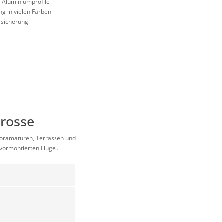
e Aluminiumprofile
g in vielen Farben
esicherung
prosse
anoramatüren, Terrassen und
vormontierten Flügel.