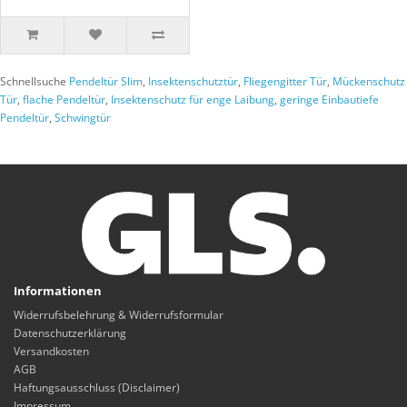
Schnellsuche
Pendeltür Slim
,
Insektenschutztür
,
Fliegengitter Tür
,
Mückenschutz
Tür
,
flache Pendeltür
,
Insektenschutz für enge Laibung
,
geringe Einbautiefe
Pendeltür
,
Schwingtür
Informationen
Widerrufsbelehrung & Widerrufsformular
Datenschutzerklärung
Versandkosten
AGB
Haftungsausschluss (Disclaimer)
Impressum