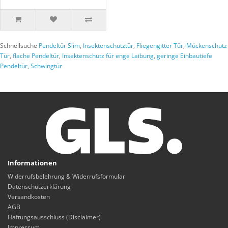
Schnellsuche
Pendeltür Slim
,
Insektenschutztür
,
Fliegengitter Tür
,
Mückenschutz
Tür
,
flache Pendeltür
,
Insektenschutz für enge Laibung
,
geringe Einbautiefe
Pendeltür
,
Schwingtür
Informationen
Widerrufsbelehrung & Widerrufsformular
Datenschutzerklärung
Versandkosten
AGB
Haftungsausschluss (Disclaimer)
Impressum